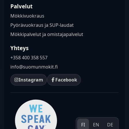
Palvelut
Mökkivuokraus
Pyörävuokraus ja SUP-laudat
Mökkipalvelut ja omistajapalvelut
Yhteys
+358 400 358 557
info@suomunmokit.fi
Instagram
Facebook
FI
EN
DE