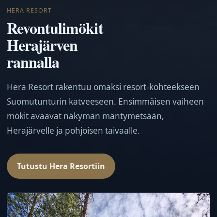
HERA RESORT
Revontulimökit
Herajärven
rannalla
Hera Resort rakentuu omaksi resort-kohteekseen
Suomutunturin katveeseen. Ensimmäisen vaiheen
mökit avaavat näkymän mäntymetsään,
Herajärvelle ja pohjoisen taivaalle.
Tutustu Hera Resortiin