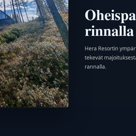
Oheispal
rinnalla
Hera Resortin ympäri
tekevät majoitukses
rannalla.