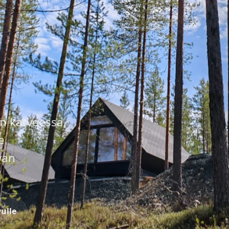
n katveessa,
e
van
vulle