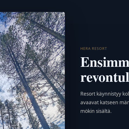
HERA RESORT
Ensimmä
revontu
Resort käynnistyy kol
avaavat katseen män
mökin sisältä.