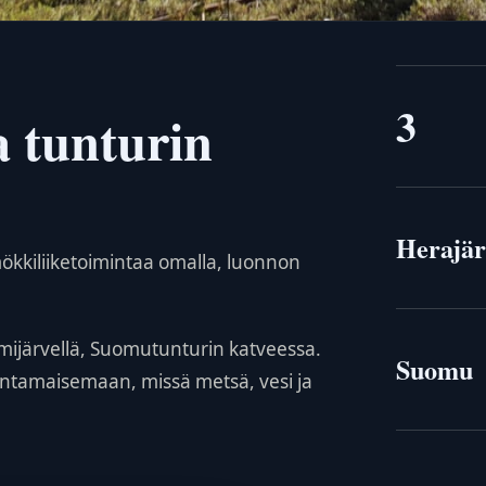
3
a tunturin
Herajär
kkiliiketoimintaa omalla, luonnon
mijärvellä, Suomutunturin katveessa.
Suomu
antamaisemaan, missä metsä, vesi ja