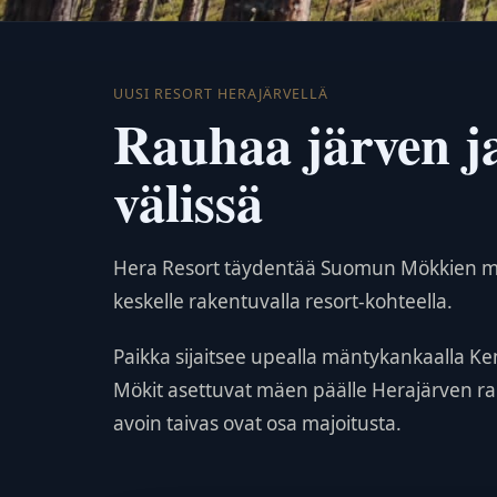
UUSI RESORT HERAJÄRVELLÄ
Rauhaa järven j
välissä
Hera Resort täydentää Suomun Mökkien mö
keskelle rakentuvalla resort-kohteella.
Paikka sijaitsee upealla mäntykankaalla Ke
Mökit asettuvat mäen päälle Herajärven r
avoin taivas ovat osa majoitusta.