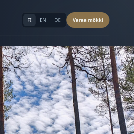
FI
EN
DE
Varaa mökki