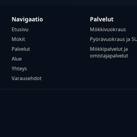
Navigaatio
Palvelut
Etusivu
Mökkivuokraus
Mökit
Pyörävuokraus ja S
Palvelut
Mökkipalvelut ja
omistajapalvelut
Alue
Yhteys
Varausehdot