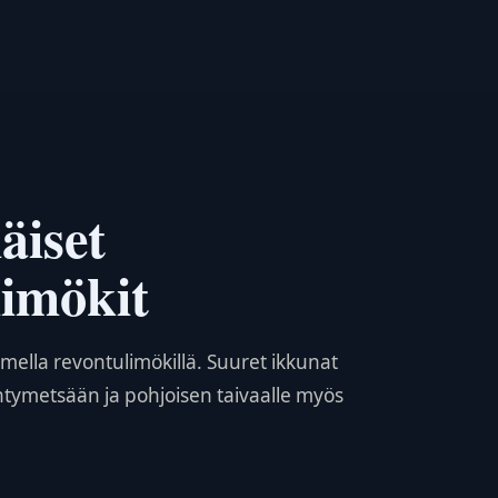
iset
limökit
mella revontulimökillä. Suuret ikkunat
tymetsään ja pohjoisen taivaalle myös