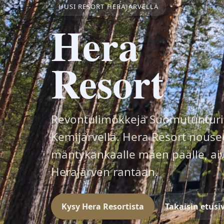
UUSI RESORT HERAJÄRVELLÄ
Hera
Resort
Revontulimökkejä Suomutunturi
Kemijärvellä. Hera Resort nouse
mäntykankaalle mäen päälle, ai
Herajärven rantaan.
Kysy Hera Resortista
Takaisin etusi