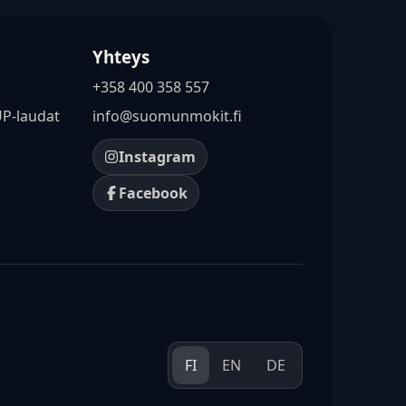
Yhteys
+358 400 358 557
UP-laudat
info@suomunmokit.fi
Instagram
Facebook
FI
EN
DE