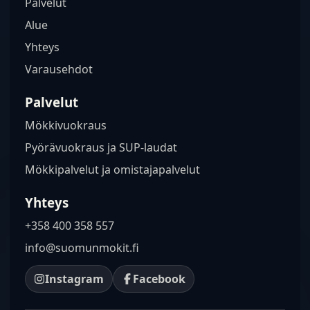
Palvelut
Alue
Yhteys
Varausehdot
Palvelut
Mökkivuokraus
Pyörävuokraus ja SUP-laudat
Mökkipalvelut ja omistajapalvelut
Yhteys
+358 400 358 557
info@suomunmokit.fi
Instagram
Facebook