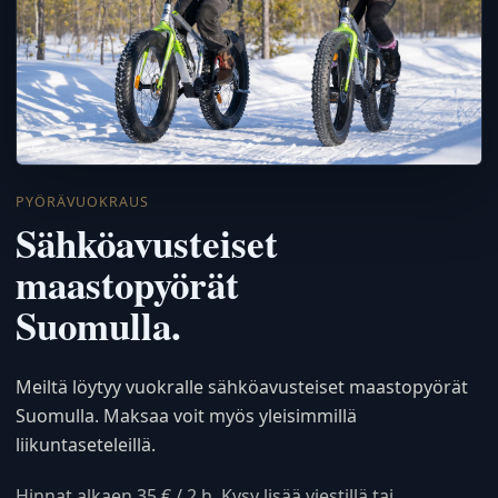
PYÖRÄVUOKRAUS
Sähköavusteiset
maastopyörät
Suomulla.
Meiltä löytyy vuokralle sähköavusteiset maastopyörät
Suomulla. Maksaa voit myös yleisimmillä
liikuntaseteleillä.
Hinnat alkaen 35 € / 2 h. Kysy lisää viestillä tai