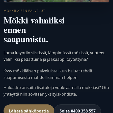
MÖKKILÄISEN PALVELUT
Mökki valmiiksi
ennen
saapumista.
Loma käyntiin siistissä, lämpimässä mökissä, vuoteet
valmiiksi pedattuina ja jääkaappi täytettynä?
Kysy mökkiläisen palveluista, kun haluat tehdä
saapumisesta mahdollisimman helpon.
Haluatko ansaita lisätuloja vuokraamalla mökkiäsi? Ota
yhteyttä niin sovitaan yksityiskohdista.
Lähetä sähköpostia
Soita 0400 358 557