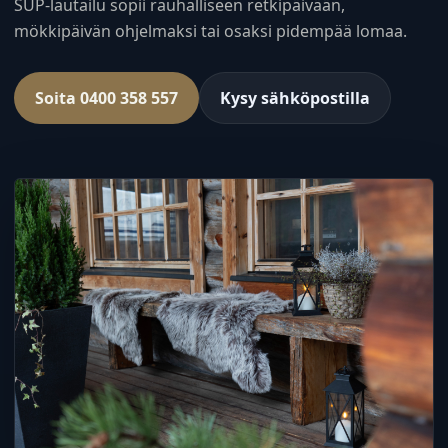
SUP-lautailu sopii rauhalliseen retkipäivään,
mökkipäivän ohjelmaksi tai osaksi pidempää lomaa.
Soita 0400 358 557
Kysy sähköpostilla