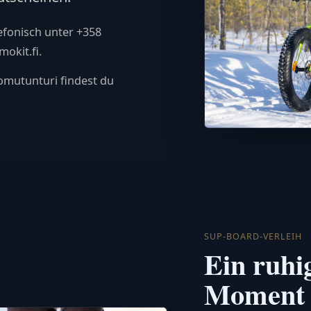
lefonisch unter +358
okit.fi.
omutunturi findest du
SUP-BOARD-VERLEIH
Ein ruhi
Moment 