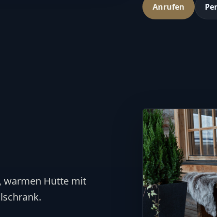
Anrufen
Per
n, warmen Hütte mit
lschrank.